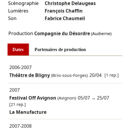
Scénographie
Christophe Delaugeas
Lumières
François Chaffin
Son
Fabrice Chaumeil
Production
Compagnie du Désordre
(Audierne)
Dates
Partenaires de production
2006-2007
Théâtre de Bligny
20/04
[1 rep.]
(Briis-sous-Forges)
2007
Festival Off Avignon
05/07
→
25/07
(Avignon)
[21 rep.]
La Manufacture
2007-2008