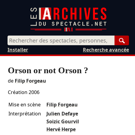
Rech
Installer
Recherche avancée
Orson or not Orson ?
de
Filip Forgeau
Création 2006
Mise en scène
Filip Forgeau
Interprétation
Julien Defaye
Soizic Gourvil
Hervé Herpe