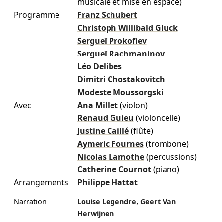
musicale et mise en espace)
Programme
Franz Schubert
Christoph Willibald Gluck
Sergueï Prokofiev
Sergueï Rachmaninov
Léo Delibes
Dimitri Chostakovitch
Modeste Moussorgski
Avec
Ana Millet
(violon)
Renaud Guieu
(violoncelle)
Justine Caillé
(flûte)
Aymeric Fournes
(trombone)
Nicolas Lamothe
(percussions)
Catherine Cournot
(piano)
Arrangements
Philippe Hattat
,
Narration
Louise Legendre
Geert Van
Herwijnen