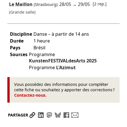
Le Maillon
28/05
→
29/05
[2 rep.]
(Strasbourg)
(Grande salle)
Discipline
Danse – à partir de 14 ans
Durée
1 heure
Pays
Brésil
Sources
Programme
KunstenFESTIVALdesArts
2025
Programme
L'Azimut
Vous possédez des informations pour compléter
cette fiche ou souhaitez y apporter des corrections ?
Contactez-nous
.
Partager le lien
Partager sur LinkedIn
Partager sur Mastodon
Partager sur Bluesky
Partager sur Facebook
Envoyer par mail
PARTAGER