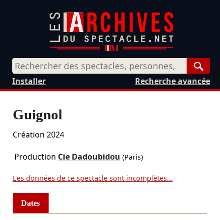
Rech
Installer
Recherche avancée
Guignol
Création 2024
Production
Cie Dadoubidou
(Paris)
Les données de ce spectacle sont incomplètes...
Dates