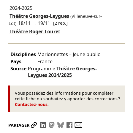
2024-2025
Théâtre Georges-Leygues
(Villeneuve-sur-
18/11
→
19/11
[2 rep.]
Lot)
Théâtre Roger-Louret
Disciplines
Marionnettes – Jeune public
Pays
France
Source
Programme
Théâtre Georges-
Leygues
2024/2025
Vous possédez des informations pour compléter
cette fiche ou souhaitez y apporter des corrections ?
Contactez-nous
.
Partager le lien
Partager sur LinkedIn
Partager sur Mastodon
Partager sur Bluesky
Partager sur Facebook
Envoyer par mail
PARTAGER