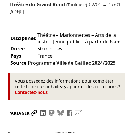
Théâtre du Grand Rond
02/01
→
17/01
(Toulouse)
[8 rep.]
Théâtre – Marionnettes – Arts de la
Disciplines
piste – Jeune public – à partir de 6 ans
Durée
50 minutes
Pays
France
Source
Programme
Ville de Gaillac
2024/2025
Vous possédez des informations pour compléter
cette fiche ou souhaitez y apporter des corrections ?
Contactez-nous
.
Partager le lien
Partager sur LinkedIn
Partager sur Mastodon
Partager sur Bluesky
Partager sur Facebook
Envoyer par mail
PARTAGER