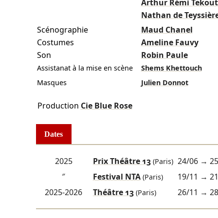
Arthur Rémi Tekout
Nathan de Teyssièr
Scénographie
Maud Chanel
Costumes
Ameline Fauvy
Son
Robin Paule
Assistanat à la mise en scène
Shems Khettouch
Masques
Julien Donnot
Production
Cie Blue Rose
Dates
2025
Prix Théâtre 13
24/06
→
25
(Paris)
″
Festival NTA
19/11
→
21
(Paris)
2025-2026
Théâtre 13
26/11
→
28
(Paris)