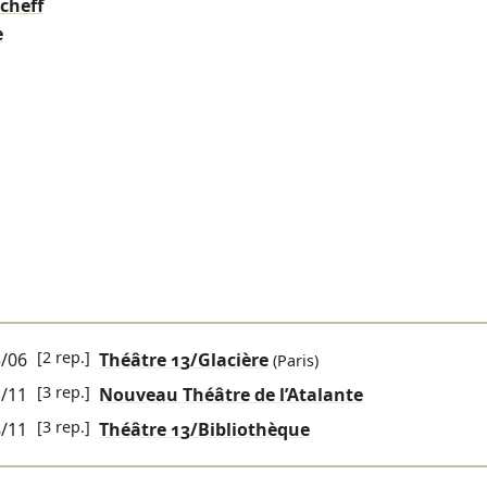
cheff
e
[2 rep.]
/06
Théâtre 13/Glacière
(Paris)
[3 rep.]
/11
Nouveau Théâtre de l’Atalante
[3 rep.]
/11
Théâtre 13/Bibliothèque