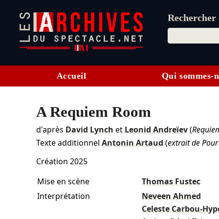
Rechercher d
Accueil
Qui sommes-n
A Requiem Room
d'après
David Lynch
et
Leonid Andreïev
(
Requie
Texte additionnel
Antonin Artaud
(
extrait de Pour
Création 2025
Mise en scène
Thomas Fustec
Interprétation
Neveen Ahmed
Celeste Carbou-Hypo