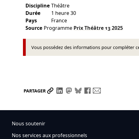
Discipline
Théâtre
Durée
1 heure 30
Pays
France
Source
Programme
Prix Théâtre 13
2025
Vous possédez des informations pour compléter cet
Partager le lien
Partager sur LinkedIn
Partager sur Mastodon
Partager sur Bluesky
Partager sur Face
Envoyer par ma
PARTAGER
Nous soutenir
Nos services aux professionnels