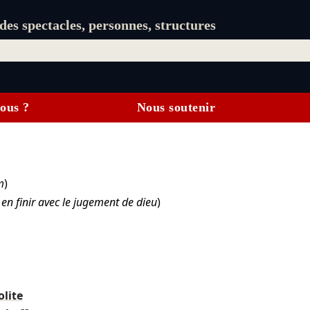
es spectacles, personnes, structures
ous ?
Nous soutenir
m
)
 en finir avec le jugement de dieu
)
lite