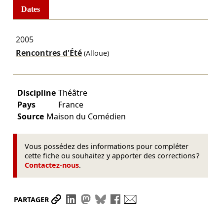
Dates
2005
Rencontres d'Été
(Alloue)
Discipline
Théâtre
Pays
France
Source
Maison du Comédien
Vous possédez des informations pour compléter
cette fiche ou souhaitez y apporter des corrections ?
Contactez-nous
.
Partager le lien
Partager sur LinkedIn
Partager sur Mastodon
Partager sur Bluesky
Partager sur Facebook
Envoyer par mail
PARTAGER