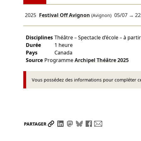
2025
Festival Off Avignon
05/07
→
22
(Avignon)
Disciplines
Théâtre – Spectacle d’école – à parti
Durée
1 heure
Pays
Canada
Source
Programme
Archipel Théâtre
2025
Vous possédez des informations pour compléter cet
Partager le lien
Partager sur LinkedIn
Partager sur Mastodon
Partager sur Bluesky
Partager sur Face
Envoyer par ma
PARTAGER