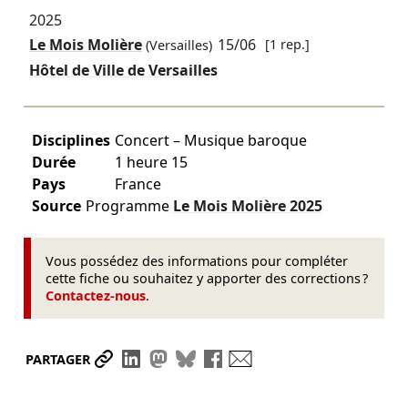
2025
Le Mois Molière
15/06
[1 rep.]
(Versailles)
Hôtel de Ville de Versailles
Disciplines
Concert – Musique baroque
Durée
1 heure 15
Pays
France
Source
Programme
Le Mois Molière
2025
Vous possédez des informations pour compléter
cette fiche ou souhaitez y apporter des corrections ?
Contactez-nous
.
Partager le lien
Partager sur LinkedIn
Partager sur Mastodon
Partager sur Bluesky
Partager sur Facebook
Envoyer par mail
PARTAGER