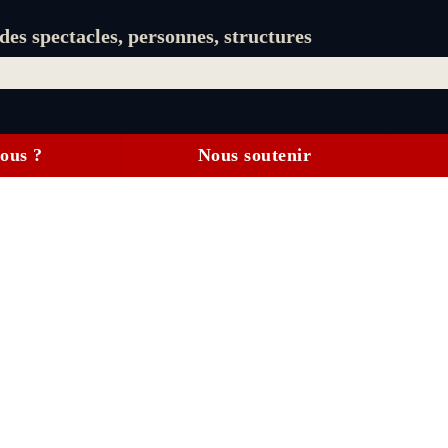
es spectacles, personnes, structures
ous ?
Nous soutenir