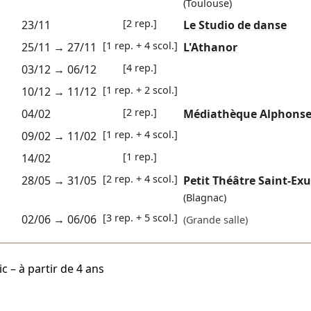
(Toulouse)
[2 rep.]
23/11
Le Studio de danse
[1 rep. + 4 scol.]
25/11
→
27/11
L'Athanor
[4 rep.]
03/12
→
06/12
[1 rep. + 2 scol.]
10/12
→
11/12
[2 rep.]
04/02
Médiathèque Alphonse
[1 rep. + 4 scol.]
09/02
→
11/02
[1 rep.]
14/02
[2 rep. + 4 scol.]
28/05
→
31/05
Petit Théâtre Saint-Ex
(Blagnac)
[3 rep. + 5 scol.]
02/06
→
06/06
(Grande salle)
c – à partir de 4 ans