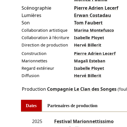
Scénographie
Pierre Adrien Lecerf
Lumières
Erwan Costadau
Son
Tom Faubert
Collaboration artistique
Marina Montefusco
Collaboration à l'écriture
Isabelle Ployet
Direction de production
Hervé Billerit
Construction
Pierre Adrien Lecerf
Marionnettes
Magali Esteban
Regard extérieur
Isabelle Ployet
Diffusion
Hervé Billerit
Production
Compagnie Le Clan des Songes
(Toul
Dates
Partenaires de production
2025
Festival Marionnettissimo