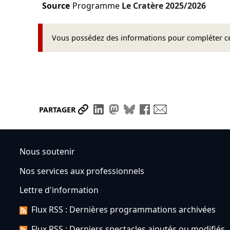
Source
Programme
Le Cratère
2025/2026
Vous possédez des informations pour compléter cet
Partager le lien
Partager sur LinkedIn
Partager sur Mastodon
Partager sur Bluesky
Partager sur Face
Envoyer par ma
PARTAGER
Nous soutenir
Nos services aux professionnels
Lettre d'information
Flux RSS : Dernières programmations archivées
Flux RSS : Derniers spectacles ajoutés ou modifiés