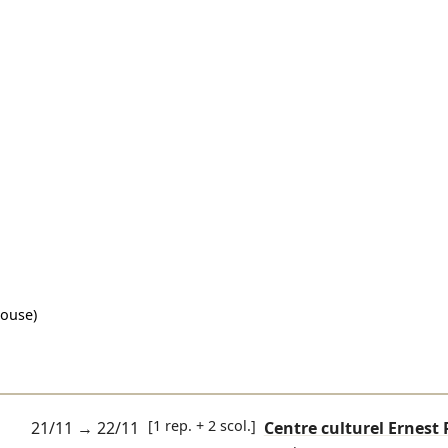
ouse)
[1 rep. + 2 scol.]
21/11
→
22/11
Centre culturel Ernest