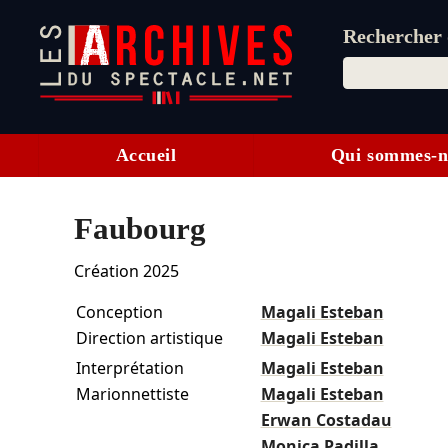
Rechercher d
Accueil
Qui sommes-n
Faubourg
Création 2025
Conception
Magali Esteban
Direction artistique
Magali Esteban
Interprétation
Magali Esteban
Marionnettiste
Magali Esteban
Erwan Costadau
Monica Padilla