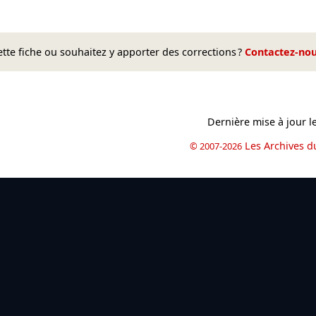
te fiche ou souhaitez y apporter des corrections ?
Contactez-no
Dernière mise à jour l
Les Archives d
© 2007-2026
book
il