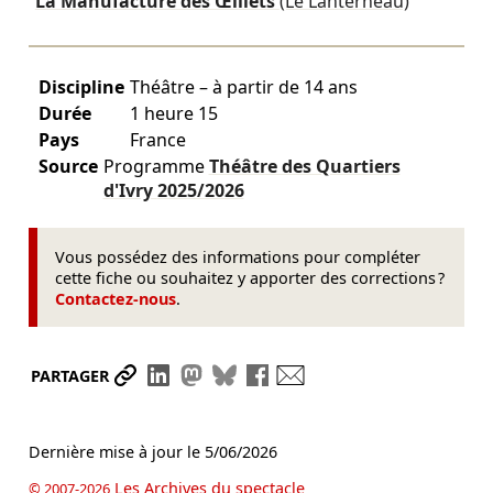
La Manufacture des Œillets
(Le Lanterneau)
Discipline
Théâtre – à partir de 14 ans
Durée
1 heure 15
Pays
France
Source
Programme
Théâtre des Quartiers
d'Ivry
2025/2026
Vous possédez des informations pour compléter
cette fiche ou souhaitez y apporter des corrections ?
Contactez-nous
.
Partager le lien
Partager sur LinkedIn
Partager sur Mastodon
Partager sur Bluesky
Partager sur Facebook
Envoyer par mail
PARTAGER
Dernière mise à jour le
5/06/2026
Les Archives du spectacle
© 2007-2026