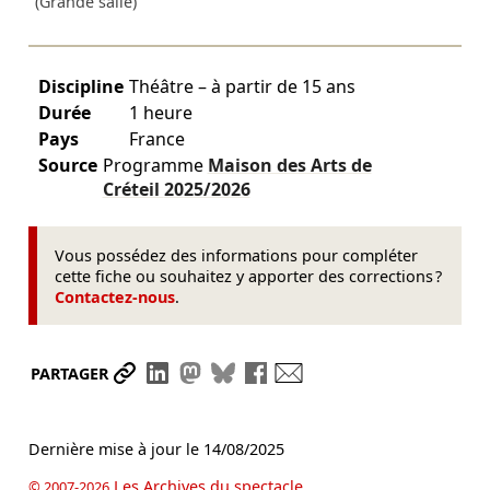
(Grande salle)
Discipline
Théâtre – à partir de 15 ans
Durée
1 heure
Pays
France
Source
Programme
Maison des Arts de
Créteil
2025/2026
Vous possédez des informations pour compléter
cette fiche ou souhaitez y apporter des corrections ?
Contactez-nous
.
Partager le lien
Partager sur LinkedIn
Partager sur Mastodon
Partager sur Bluesky
Partager sur Facebook
Envoyer par mail
PARTAGER
Dernière mise à jour le
14/08/2025
Les Archives du spectacle
© 2007-2026