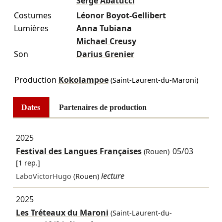
Serge Abatucci
Costumes
Léonor Boyot-Gellibert
Lumières
Anna Tubiana
Michael Creusy
Son
Darius Grenier
Production
Kokolampoe
(Saint-Laurent-du-Maroni)
Dates
Partenaires de production
2025
Festival des Langues Françaises
05/03
(Rouen)
[1 rep.]
lecture
LaboVictorHugo
(Rouen)
2025
Les Tréteaux du Maroni
(Saint-Laurent-du-