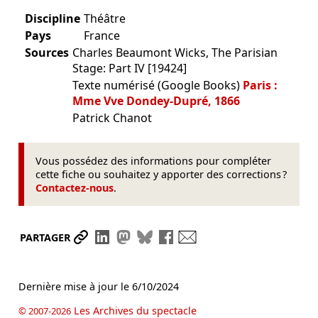
Discipline
Théâtre
Pays
France
Sources
Charles Beaumont Wicks, The Parisian
Stage: Part IV [19424]
Texte numérisé (Google Books)
Paris :
Mme Vve Dondey-Dupré, 1866
Patrick Chanot
Vous possédez des informations pour compléter
cette fiche ou souhaitez y apporter des corrections ?
Contactez-nous
.
Partager le lien
Partager sur LinkedIn
Partager sur Mastodon
Partager sur Bluesky
Partager sur Facebook
Envoyer par mail
PARTAGER
Dernière mise à jour le
6/10/2024
Les Archives du spectacle
© 2007-2026