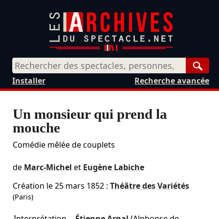
Rech
Installer
Recherche avancée
Un monsieur qui prend la
mouche
Comédie mêlée de couplets
de
Marc-Michel
et
Eugène Labiche
Création le
25 mars 1852
:
Théâtre des Variétés
(Paris)
Interprétation
Étienne Arnal
(Alphonse de