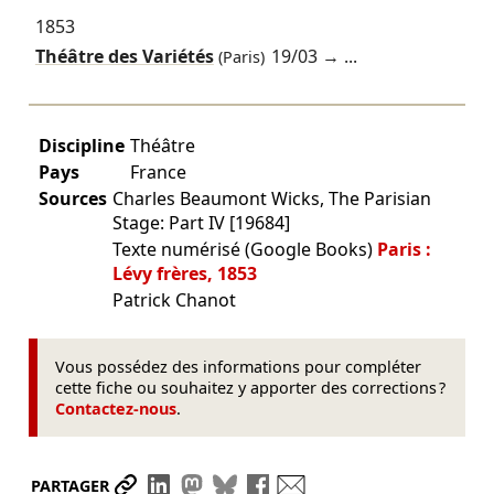
1853
Théâtre des Variétés
19/03
→ ...
(Paris)
Discipline
Théâtre
Pays
France
Sources
Charles Beaumont Wicks, The Parisian
Stage: Part IV [19684]
Texte numérisé (Google Books)
Paris :
Lévy frères, 1853
Patrick Chanot
Vous possédez des informations pour compléter
cette fiche ou souhaitez y apporter des corrections ?
Contactez-nous
.
Partager le lien
Partager sur LinkedIn
Partager sur Mastodon
Partager sur Bluesky
Partager sur Facebook
Envoyer par mail
PARTAGER