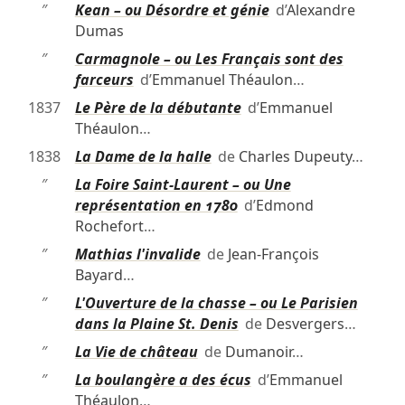
″
Kean – ou Désordre et génie
d’
Alexandre
Dumas
″
Carmagnole – ou Les Français sont des
farceurs
d’
Emmanuel Théaulon
…
1837
Le Père de la débutante
d’
Emmanuel
Théaulon
…
1838
La Dame de la halle
de
Charles Dupeuty
…
″
La Foire Saint-Laurent – ou Une
représentation en 1780
d’
Edmond
Rochefort
…
″
Mathias l'invalide
de
Jean-François
Bayard
…
″
L'Ouverture de la chasse – ou Le Parisien
dans la Plaine St. Denis
de
Desvergers
…
″
La Vie de château
de
Dumanoir
…
″
La boulangère a des écus
d’
Emmanuel
Théaulon
…