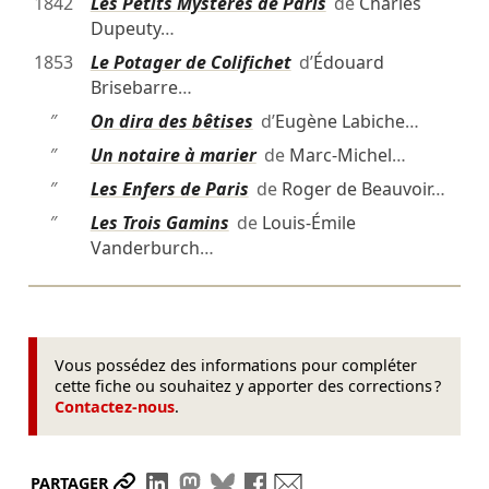
1842
Les Petits Mystères de Paris
de
Charles
Dupeuty
…
1853
Le Potager de Colifichet
d’
Édouard
Brisebarre
…
″
On dira des bêtises
d’
Eugène Labiche
…
″
Un notaire à marier
de
Marc-Michel
…
″
Les Enfers de Paris
de
Roger de Beauvoir
…
″
Les Trois Gamins
de
Louis-Émile
Vanderburch
…
Vous possédez des informations pour compléter
cette fiche ou souhaitez y apporter des corrections ?
Contactez-nous
.
Partager le lien
Partager sur LinkedIn
Partager sur Mastodon
Partager sur Bluesky
Partager sur Facebook
Envoyer par mail
PARTAGER