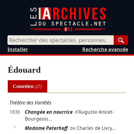
Rech
Installer
Recherche avancée
Édouard
Comédien
(27)
Théâtre des Variétés
1836
Changée en nourrice
d’
Auguste Anicet-
Bourgeois
…
″
Madame Peterhoff
de
Charles de Livry
…