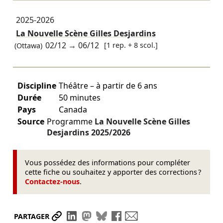
2025-2026
La Nouvelle Scène Gilles Desjardins
02/12
→
06/12
[1 rep. + 8 scol.]
(Ottawa)
Discipline
Théâtre – à partir de 6 ans
Durée
50 minutes
Pays
Canada
Source
Programme
La Nouvelle Scène Gilles
Desjardins
2025/2026
Vous possédez des informations pour compléter
cette fiche ou souhaitez y apporter des corrections ?
Contactez-nous
.
Partager le lien
Partager sur LinkedIn
Partager sur Mastodon
Partager sur Bluesky
Partager sur Facebook
Envoyer par mail
PARTAGER