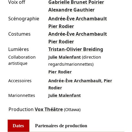
Voix off
Gabrielle Brunet Poirier
Alexandre Gauthier
Scénographie
Andrée-Ève Archambault
Pier Rodier
Costumes
Andrée-Ève Archambault
Pier Rodier
Lumières
Tristan-Olivier Breiding
Collaboration
Julie Malenfant
(direction
artistique
regards/marionnettes)
Pier Rodier
,
Accessoires
Andrée-Ève Archambault
Pier
Rodier
Marionnettes
Julie Malenfant
Production
Vox Théâtre
(Ottawa)
Dates
Partenaires de production