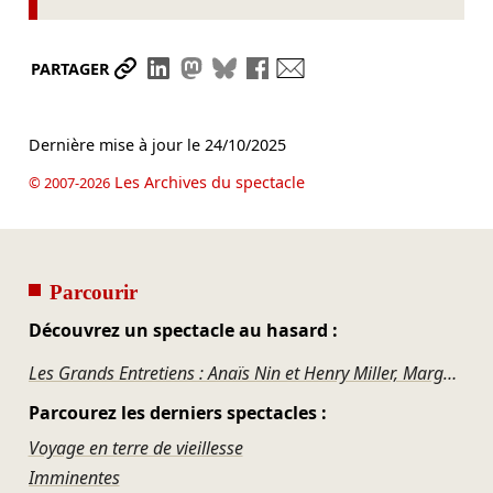
Partager le lien
Partager sur LinkedIn
Partager sur Mastodon
Partager sur Bluesky
Partager sur Facebook
Envoyer par mail
PARTAGER
Dernière mise à jour le
24/10/2025
Les Archives du spectacle
© 2007-2026
Parcourir
Découvrez un spectacle au hasard :
Les Grands Entretiens : Anaïs Nin et Henry Miller, Marguerite Duras et Louis-Ferdinand Céline
Parcourez les derniers spectacles :
Voyage en terre de vieillesse
Imminentes