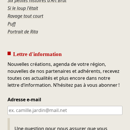
Six petites histoires d'Art Brut
Si le loup l'était
Ravage tout court
Puff
Portrait de Rita
Lettre d'information
Nouvelles créations, agenda de votre région,
nouvelles de nos partenaires et adhérents, recevez
toutes ces actualités et plus encore dans notre
lettre d’information. N’hésitez pas à vous abonner !
Adresse e-mail
Ne pas remplir
Une question pour nous assurer que vous