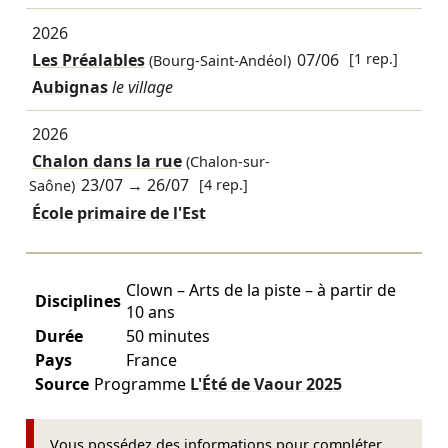
2026
Les Préalables
07/06
[1 rep.]
(Bourg-Saint-Andéol)
Aubignas
le village
2026
Chalon dans la rue
(Chalon-sur-
23/07
→
26/07
[4 rep.]
Saône)
École primaire de l'Est
Clown – Arts de la piste – à partir de
Disciplines
10 ans
Durée
50 minutes
Pays
France
Source
Programme
L'Été de Vaour
2025
Vous possédez des informations pour compléter