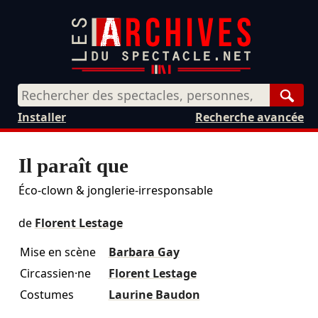
Rech
Installer
Recherche avancée
Il paraît que
Éco-clown & jonglerie-irresponsable
de
Florent Lestage
Mise en scène
Barbara Gay
Circassien·ne
Florent Lestage
Costumes
Laurine Baudon