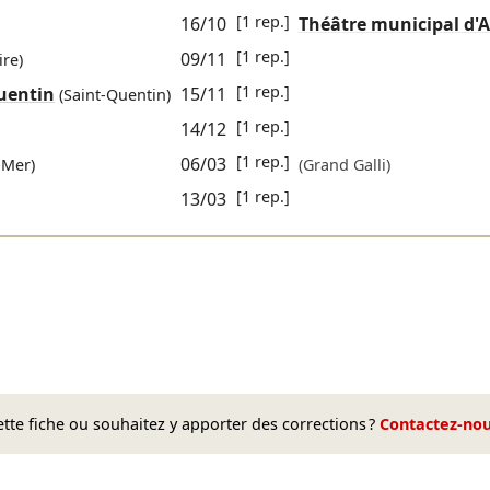
[1 rep.]
16/10
Théâtre municipal d'A
[1 rep.]
09/11
ire)
[1 rep.]
Quentin
15/11
(Saint-Quentin)
[1 rep.]
14/12
[1 rep.]
06/03
-Mer)
(Grand Galli)
[1 rep.]
13/03
te fiche ou souhaitez y apporter des corrections ?
Contactez-no