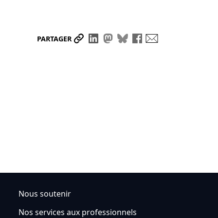
Partager le lien
Partager sur LinkedIn
Partager sur Mastodon
Partager sur Bluesky
Partager sur Face
Envoyer par ma
PARTAGER
Nous soutenir
Nos services aux professionnels