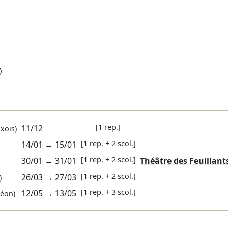
)
[1 rep.]
11/12
xois)
[1 rep. + 2 scol.]
14/01
→
15/01
[1 rep. + 2 scol.]
30/01
→
31/01
Théâtre des Feuillant
[1 rep. + 2 scol.]
26/03
→
27/03
)
[1 rep. + 3 scol.]
12/05
→
13/05
éon)