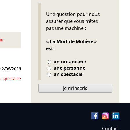
Ne pas remplir
Une question pour nous
assurer que vous n’êtes
pas une machine :
us
.
« La Mort de Molière »
est :
un organisme
une personne
e
2/06/2026
un spectacle
u spectacle
Je m’inscris
Contact