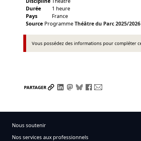
Discipline
Théâtre
Durée
1 heure
Pays
France
Source
Programme
Théâtre du Parc
2025/2026
Vous possédez des informations pour compléter cet
Partager le lien
Partager sur LinkedIn
Partager sur Mastodon
Partager sur Bluesky
Partager sur Face
Envoyer par ma
PARTAGER
Nous soutenir
Nos services aux professionnels