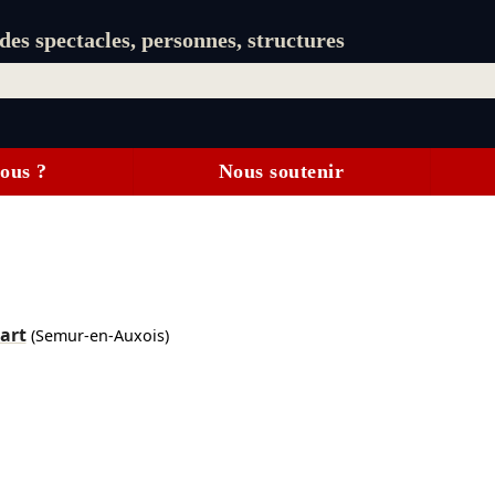
es spectacles, personnes, structures
ous ?
Nous soutenir
art
(Semur-en-Auxois)