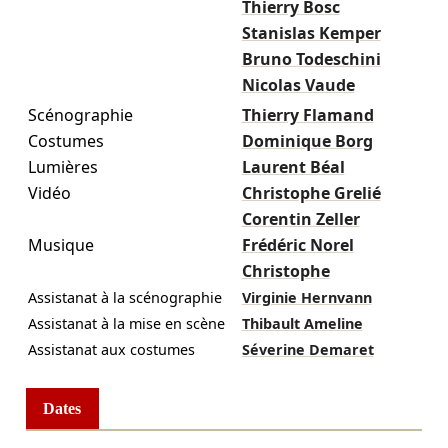
Thierry Bosc
Stanislas Kemper
Bruno Todeschini
Nicolas Vaude
Scénographie
Thierry Flamand
Costumes
Dominique Borg
Lumières
Laurent Béal
Vidéo
Christophe Grelié
Corentin Zeller
Musique
Frédéric Norel
Christophe
Assistanat à la scénographie
Virginie Hernvann
Assistanat à la mise en scène
Thibault Ameline
Assistanat aux costumes
Séverine Demaret
Dates