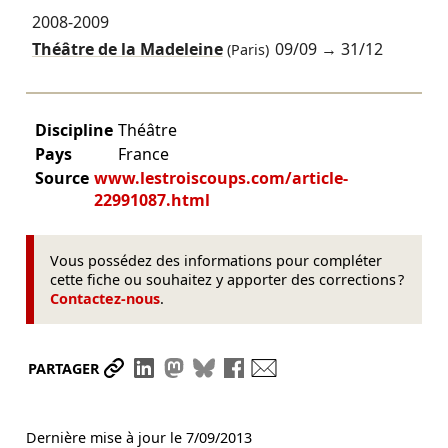
2008-2009
Théâtre de la Madeleine
09/09
→
31/12
(Paris)
Discipline
Théâtre
Pays
France
Source
www.lestroiscoups.com/article-
22991087.html
Vous possédez des informations pour compléter
cette fiche ou souhaitez y apporter des corrections ?
Contactez-nous
.
Partager le lien
Partager sur LinkedIn
Partager sur Mastodon
Partager sur Bluesky
Partager sur Facebook
Envoyer par mail
PARTAGER
Dernière mise à jour le
7/09/2013