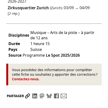
2026-2027
Zirkusquartier Zurich
03/09
→
04/09
(Zürich)
[2 rep.]
Musique – Arts de la piste – à partir
Disciplines
de 12 ans
Durée
1 heure 15
Pays
Suisse
Source
Programme
Le Spot
2025/2026
Vous possédez des informations pour compléter
cette fiche ou souhaitez y apporter des corrections ?
Contactez-nous
.
Partager le lien
Partager sur LinkedIn
Partager sur Mastodon
Partager sur Bluesky
Partager sur Facebook
Envoyer par mail
PARTAGER