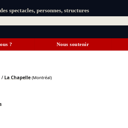
es spectacles, personnes, structures
ous ?
Nous soutenir
s
/
La Chapelle
(Montréal)
s