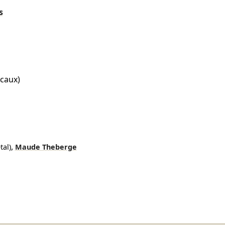
s
icaux)
,
tal)
Maude Theberge