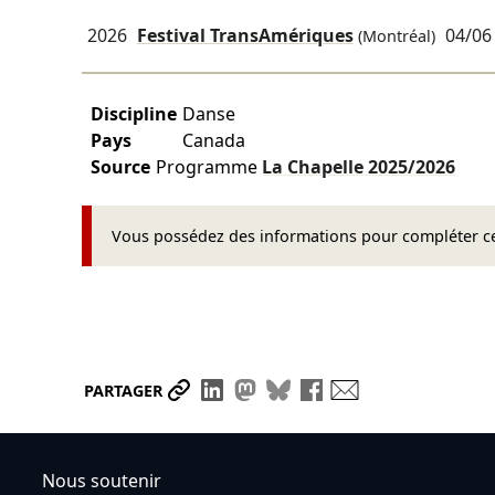
2026
Festival TransAmériques
04/06
(Montréal)
Discipline
Danse
Pays
Canada
Source
Programme
La Chapelle
2025/2026
Vous possédez des informations pour compléter cet
Partager le lien
Partager sur LinkedIn
Partager sur Mastodon
Partager sur Bluesky
Partager sur Face
Envoyer par ma
PARTAGER
Nous soutenir