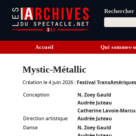
Rechercher d
Accueil
Qui sommes-n
Mystic-Métallic
Création le
4 juin 2026
:
Festival TransAmérique
Conception
N. Zoey Gauld
Audrée Juteau
Catherine Lavoie-Marcu
Direction artistique
Audrée Juteau
Danse
N. Zoey Gauld
Audrée Juteau