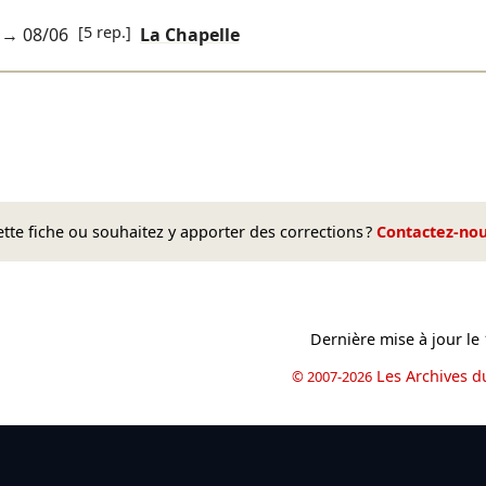
[5 rep.]
→
08/06
La Chapelle
te fiche ou souhaitez y apporter des corrections ?
Contactez-no
Dernière mise à jour le
Les Archives d
© 2007-2026
book
il