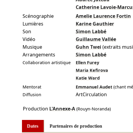
Catherine Lavoie-Marcu
Scénographie
Amelie Laurence Fortin
Lumières
Karine Gauthier
Son
Simon Labbé
Vidéo
Guillaume Vallée
Musique
Guhn Twei
(extraits mus
Arrangements
Simon Labbé
Collaboration artistique
Ellen Furey
Maria Kefirova
Katie Ward
Mentorat
Emmanuel Audet
(chant mé
ArtCirculation
Diffusion
Production
L'Annexe-A
(Rouyn-Noranda)
Dates
Partenaires de production