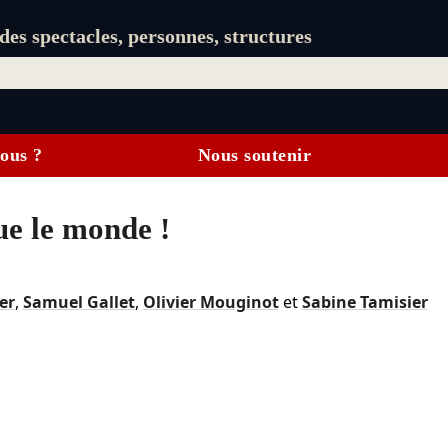
es spectacles, personnes, structures
ous ?
Nous soutenir
ue le monde !
er
,
Samuel Gallet
,
Olivier Mouginot
et
Sabine Tamisier