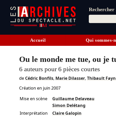
Rechercher d
Accueil
Qui sommes-n
Ou le monde me tue, ou je t
6 auteurs pour 6 pièces courtes
de
Cédric Bonfils
,
Marie Dilasser
,
Thibault Fayn
Création en
juin 2007
Mise en scène
Guillaume Delaveau
Simon Delétang
Interprétation
Claire Galopin