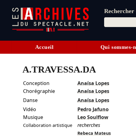
Rechercher d
Accueil
Qui sommes-n
A.TRAVESSA.DA
Conception
Anaísa Lopes
Chorégraphie
Anaísa Lopes
Danse
Anaísa Lopes
Vidéo
Pedro Jafuno
Musique
Leo Soulflow
recherches
Collaboration artistique
Rebeca Mateus