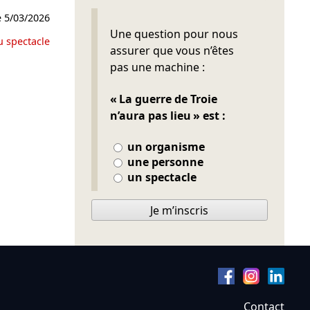
e
5/03/2026
Ne pas remplir
Une question pour nous
u spectacle
assurer que vous n’êtes
pas une machine :
« La guerre de Troie
n’aura pas lieu » est :
un organisme
une personne
un spectacle
Je m’inscris
Contact