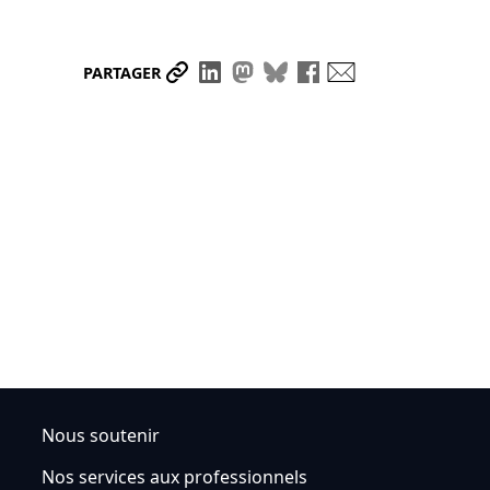
Partager le lien
Partager sur LinkedIn
Partager sur Mastodon
Partager sur Bluesky
Partager sur Face
Envoyer par ma
PARTAGER
Nous soutenir
Nos services aux professionnels