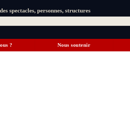
es spectacles, personnes, structures
ous ?
Nous soutenir