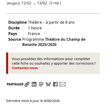
12/02
→
13/02
[2 rep.]
(Angers)
Discipline
Théâtre – à partir de 8 ans
Durée
1 heure
Pays
France
Source
Programme
Théâtre du Champ de
Bataille
2025/2026
Vous possédez des informations pour compléter
cette fiche ou souhaitez y apporter des corrections ?
Contactez-nous
.
Partager le lien
Partager sur LinkedIn
Partager sur Mastodon
Partager sur Bluesky
Partager sur Facebook
Envoyer par mail
PARTAGER
Dernière mise à jour le
8/06/2026