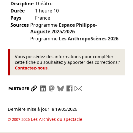
Discipline
Théâtre
Durée
1 heure 10
Pays
France
Sources
Programme
Espace Philippe-
Auguste
2025/2026
Programme
Les AnthropoScènes
2026
Vous possédez des informations pour compléter
cette fiche ou souhaitez y apporter des corrections ?
Contactez-nous
.
Partager le lien
Partager sur LinkedIn
Partager sur Mastodon
Partager sur Bluesky
Partager sur Facebook
Envoyer par mail
PARTAGER
Dernière mise à jour le
19/05/2026
Les Archives du spectacle
© 2007-2026