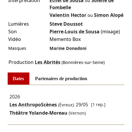
Interprétation
Ethel de Sousa
Solène de
ou
Fombelle
Valentin Hector
Simon Alopé
ou
Lumières
Steve Doussot
Son
Pierre-Louis de Sousa
(mixage)
Vidéo
Memento Box
Masques
Marine Donadoni
Production
Les Abrités
(Bonnières-sur-Seine)
Dates
Partenaires de production
2026
Les AnthropoScènes
29/05
[1 rep.]
(Évreux)
Théâtre Yolande-Moreau
(Vernon)