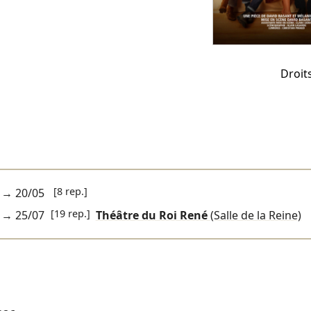
Droit
[8 rep.]
→
20/05
[19 rep.]
→
25/07
Théâtre du Roi René
(Salle de la Reine)