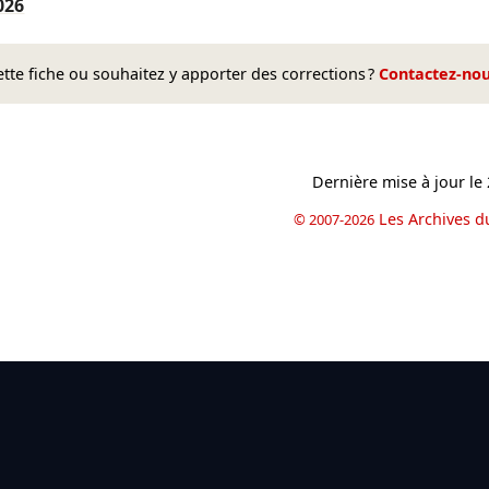
026
te fiche ou souhaitez y apporter des corrections ?
Contactez-no
Dernière mise à jour le
Les Archives d
© 2007-2026
book
il