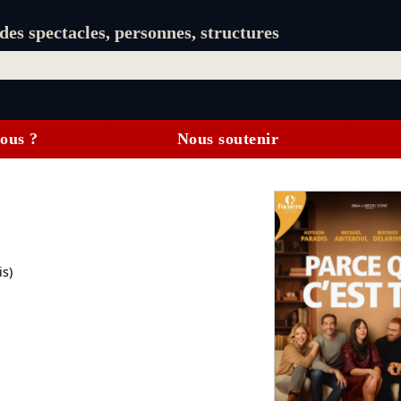
es spectacles, personnes, structures
ous ?
Nous soutenir
is)