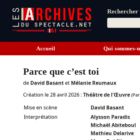
Rechercher d
Accueil
Qui sommes-n
Parce que c’est toi
de
David Basant
et
Mélanie Reumaux
Création le
28 avril 2026
:
Théâtre de l'Œuvre
(Par
Mise en scène
David Basant
Interprétation
Alysson Paradis
Michaël Abiteboul
Mathieu Delarive