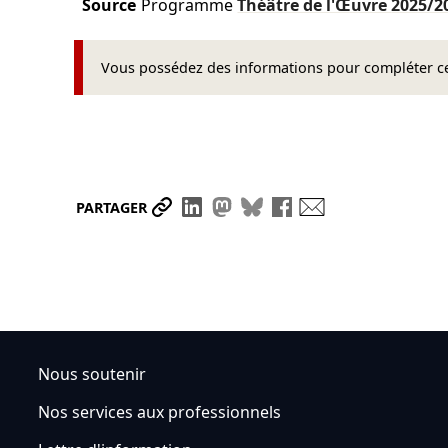
Source
Programme
Théâtre de l'Œuvre
2025/2
Vous possédez des informations pour compléter cet
Partager le lien
Partager sur LinkedIn
Partager sur Mastodon
Partager sur Bluesky
Partager sur Face
Envoyer par ma
PARTAGER
Nous soutenir
Nos services aux professionnels