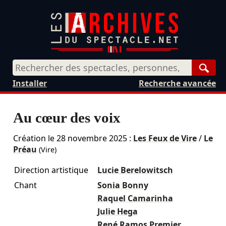
Rech
Installer
Recherche avancée
Au cœur des voix
Création le
28 novembre 2025
:
Les Feux de Vire
/
Le
Préau
(Vire)
Direction artistique
Lucie Berelowitsch
Chant
Sonia Bonny
Raquel Camarinha
Julie Hega
René Ramos Premier