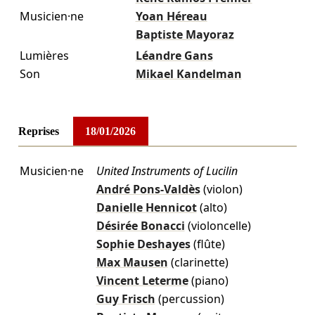
Musicien·ne
Yoan Héreau
Baptiste Mayoraz
Lumières
Léandre Gans
Son
Mikael Kandelman
Reprises
18/01/2026
Musicien·ne
United Instruments of Lucilin
André Pons-Valdès
(violon)
Danielle Hennicot
(alto)
Désirée Bonacci
(violoncelle)
Sophie Deshayes
(flûte)
Max Mausen
(clarinette)
Vincent Leterme
(piano)
Guy Frisch
(percussion)