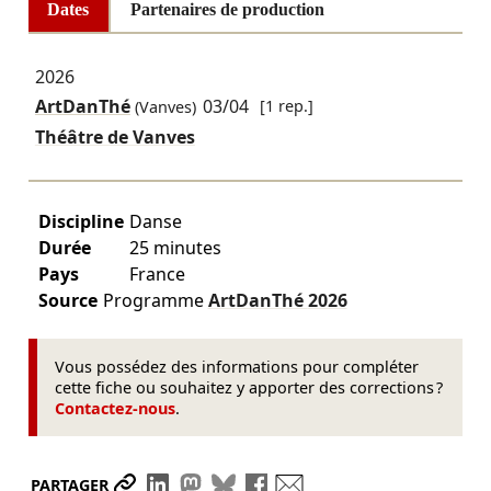
Dates
Partenaires de production
2026
ArtDanThé
03/04
[1 rep.]
(Vanves)
Théâtre de Vanves
Discipline
Danse
Durée
25 minutes
Pays
France
Source
Programme
ArtDanThé
2026
Vous possédez des informations pour compléter
cette fiche ou souhaitez y apporter des corrections ?
Contactez-nous
.
Partager le lien
Partager sur LinkedIn
Partager sur Mastodon
Partager sur Bluesky
Partager sur Facebook
Envoyer par mail
PARTAGER