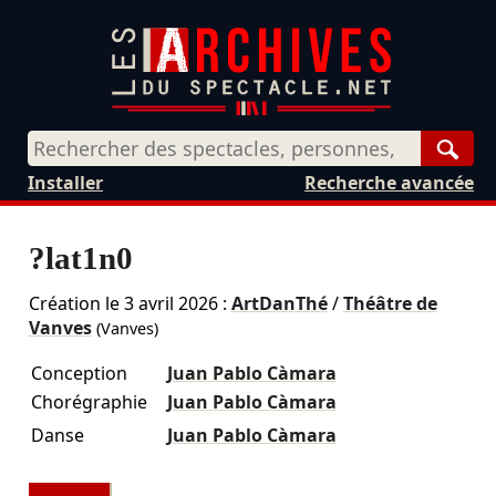
Rech
Installer
Recherche avancée
?lat1n0
Création le
3 avril 2026
:
ArtDanThé
/
Théâtre de
Vanves
(Vanves)
Conception
Juan Pablo Càmara
Chorégraphie
Juan Pablo Càmara
Danse
Juan Pablo Càmara