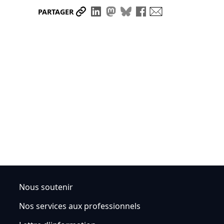
Partager le lien
Partager sur LinkedIn
Partager sur Mastodon
Partager sur Bluesky
Partager sur Face
Envoyer par ma
PARTAGER
Nous soutenir
Nos services aux professionnels