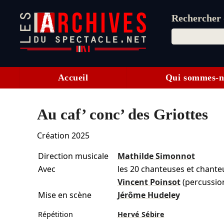
Rechercher d
Accueil
Qui sommes-n
Au caf’ conc’ des Griottes
Création 2025
Direction musicale
Mathilde Simonnot
Avec
les 20 chanteuses et chante
Vincent Poinsot
(percussion
Mise en scène
Jérôme Hudeley
Répétition
Hervé Sébire