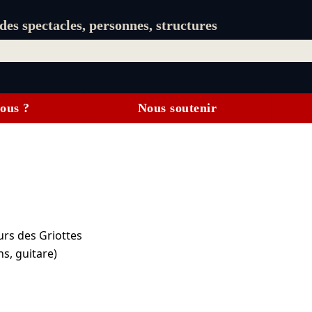
es spectacles, personnes, structures
ous ?
Nous soutenir
urs des Griottes
s, guitare)