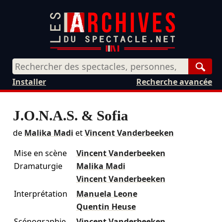
Rech
Installer
Recherche avancée
J.O.N.A.S. & Sofia
de
Malika Madi
et
Vincent Vanderbeeken
Mise en scène
Vincent Vanderbeeken
Dramaturgie
Malika Madi
Vincent Vanderbeeken
Interprétation
Manuela Leone
Quentin Heuse
Scénographie
Vincent Vanderbeeken