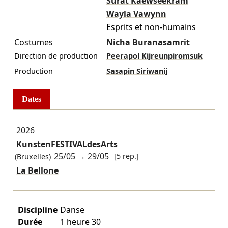
Surat Kaewseekram
Wayla Vawynn
Esprits et non-humains
Costumes
Nicha Buranasamrit
Direction de production
Peerapol Kijreunpiromsuk
Production
Sasapin Siriwanij
Dates
2026
KunstenFESTIVALdesArts
25/05
→
29/05
[5 rep.]
(Bruxelles)
La Bellone
Discipline
Danse
Durée
1 heure 30