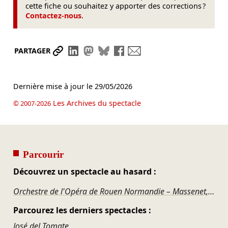
cette fiche ou souhaitez y apporter des corrections ?
Contactez-nous
.
Partager le lien
Partager sur LinkedIn
Partager sur Mastodon
Partager sur Bluesky
Partager sur Facebook
Envoyer par mail
PARTAGER
Dernière mise à jour le
29/05/2026
Les Archives du spectacle
© 2007-2026
Parcourir
Découvrez un spectacle au hasard :
Orchestre de l'Opéra de Rouen Normandie – Massenet, Bizet, Bonis, Duparc, Debussy
Parcourez les derniers spectacles :
José del Tomate