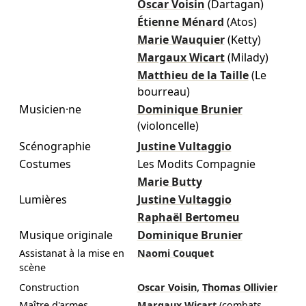
Oscar Voisin
(Dartagan)
Étienne Ménard
(Atos)
Marie Wauquier
(Ketty)
Margaux Wicart
(Milady)
Matthieu de la Taille
(Le
bourreau)
Musicien·ne
Dominique Brunier
(violoncelle)
Scénographie
Justine Vultaggio
Costumes
Les Modits Compagnie
Marie Butty
Lumières
Justine Vultaggio
Raphaël Bertomeu
Musique originale
Dominique Brunier
Assistanat à la mise en
Naomi Couquet
scène
,
Construction
Oscar Voisin
Thomas Ollivier
Maître d'armes
Margaux Wicart
(combats