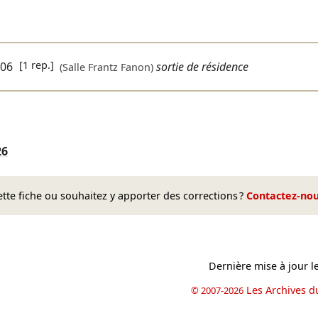
[1 rep.]
/06
sortie de résidence
(Salle Frantz Fanon)
26
te fiche ou souhaitez y apporter des corrections ?
Contactez-no
Dernière mise à jour l
Les Archives d
© 2007-2026
book
il