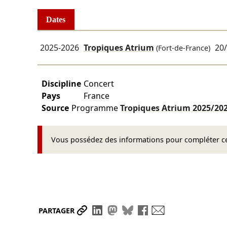
Dates
2025-2026
Tropiques Atrium
20
(Fort-de-France)
Discipline
Concert
Pays
France
Source
Programme
Tropiques Atrium
2025/20
Vous possédez des informations pour compléter cet
Partager le lien
Partager sur LinkedIn
Partager sur Mastodon
Partager sur Bluesky
Partager sur Face
Envoyer par ma
PARTAGER