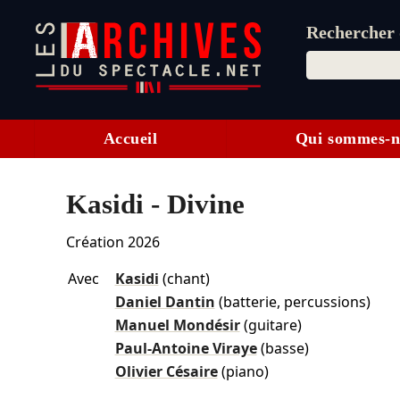
Rechercher d
Accueil
Qui sommes-n
Kasidi - Divine
Création 2026
Avec
Kasidi
(chant)
Daniel Dantin
(batterie, percussions)
Manuel Mondésir
(guitare)
Paul-Antoine Viraye
(basse)
Olivier Césaire
(piano)