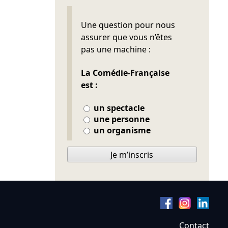
Ne pas remplir
Une question pour nous
assurer que vous n’êtes
pas une machine :
La Comédie-Française
est :
un spectacle
une personne
un organisme
Je m’inscris
Contact