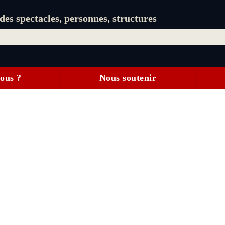
es spectacles, personnes, structures
ous ?
Nous soutenir