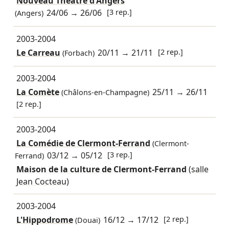
Nouveau Théâtre d'Angers
24/06
→
26/06
[3 rep.]
(Angers)
2003-2004
Le Carreau
20/11
→
21/11
[2 rep.]
(Forbach)
2003-2004
La Comète
25/11
→
26/11
(Châlons-en-Champagne)
[2 rep.]
2003-2004
La Comédie de Clermont-Ferrand
(Clermont-
03/12
→
05/12
[3 rep.]
Ferrand)
Maison de la culture de Clermont-Ferrand
(salle
Jean Cocteau)
2003-2004
L'Hippodrome
16/12
→
17/12
[2 rep.]
(Douai)