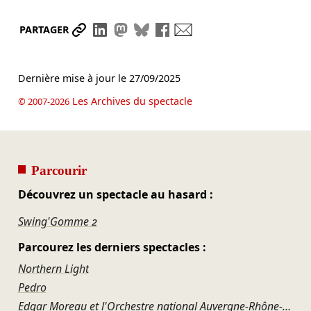
Partager le lien
Partager sur LinkedIn
Partager sur Mastodon
Partager sur Bluesky
Partager sur Facebook
Envoyer par mail
PARTAGER
Dernière mise à jour le
27/09/2025
Les Archives du spectacle
© 2007-2026
Parcourir
Découvrez un spectacle au hasard :
Swing'Gomme 2
Parcourez les derniers spectacles :
Northern Light
Pedro
Edgar Moreau et l'Orchestre national Auvergne-Rhône-Alpes – Schubert et l'étreinte du destin