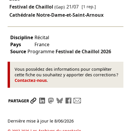
Festival de Chaillol
21/07
[1 rep.]
(Gap)
Cathédrale Notre-Dame-et-Saint-Arnoux
Discipline
Récital
Pays
France
Source
Programme
Festival de Chaillol
2026
Vous possédez des informations pour compléter
cette fiche ou souhaitez y apporter des corrections ?
Contactez-nous
.
Partager le lien
Partager sur LinkedIn
Partager sur Mastodon
Partager sur Bluesky
Partager sur Facebook
Envoyer par mail
PARTAGER
Dernière mise à jour le
8/06/2026
Les Archives du spectacle
© 2007-2026