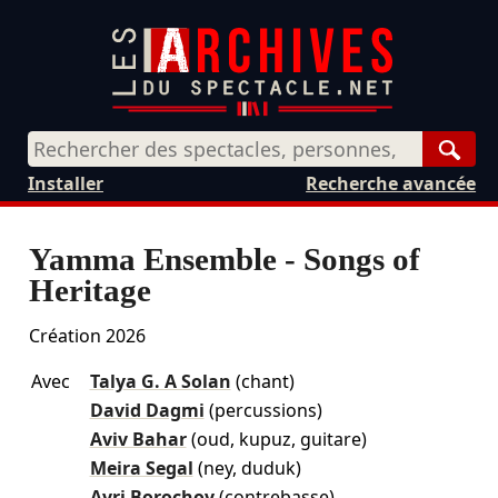
Rech
Installer
Recherche avancée
Yamma Ensemble - Songs of
Heritage
Création 2026
Avec
Talya G. A Solan
(chant)
David Dagmi
(percussions)
Aviv Bahar
(oud, kupuz, guitare)
Meira Segal
(ney, duduk)
Avri Borochov
(contrebasse)