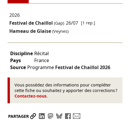
2026
Festival de Chaillol
26/07
[1 rep.]
(Gap)
Hameau de Glaise
(Veynes)
Discipline
Récital
Pays
France
Source
Programme
Festival de Chaillol
2026
Vous possédez des informations pour compléter
cette fiche ou souhaitez y apporter des corrections ?
Contactez-nous
.
Partager le lien
Partager sur LinkedIn
Partager sur Mastodon
Partager sur Bluesky
Partager sur Facebook
Envoyer par mail
PARTAGER