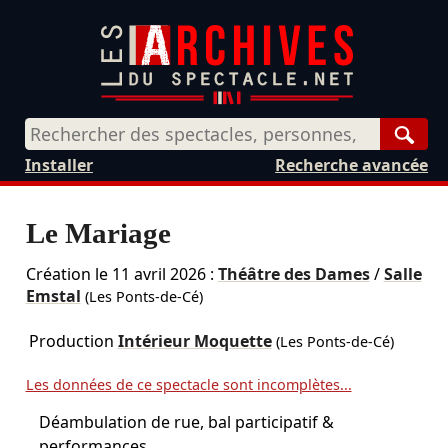
Rech
Installer
Recherche avancée
Le Mariage
Création le
11 avril 2026
:
Théâtre des Dames
/
Salle
Emstal
(Les Ponts-de-Cé)
Production
Intérieur Moquette
(Les Ponts-de-Cé)
Les données de ce spectacle sont incomplètes...
Déambulation de rue, bal participatif &
performances