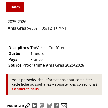
Dates
2025-2026
Anis Gras
05/12
[1 rep.]
(Arcueil)
Disciplines
Théâtre – Conférence
Durée
1 heure
Pays
France
Source
Programme
Anis Gras
2025/2026
Vous possédez des informations pour compléter
cette fiche ou souhaitez y apporter des corrections ?
Contactez-nous
.
Partager le lien
Partager sur LinkedIn
Partager sur Mastodon
Partager sur Bluesky
Partager sur Facebook
Envoyer par mail
PARTAGER