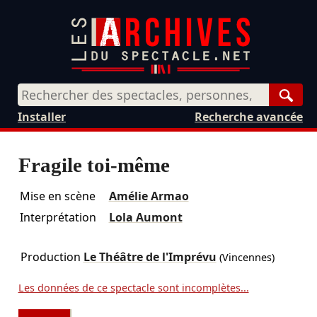
Rech
Installer
Recherche avancée
Fragile toi-même
Mise en scène
Amélie Armao
Interprétation
Lola Aumont
Production
Le Théâtre de l'Imprévu
(Vincennes)
Les données de ce spectacle sont incomplètes...