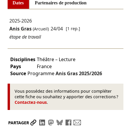
Dates
Partenaires de production
2025-2026
Anis Gras
24/04
[1 rep.]
(Arcueil)
étape de travail
Disciplines
Théâtre – Lecture
Pays
France
Source
Programme
Anis Gras
2025/2026
Vous possédez des informations pour compléter
cette fiche ou souhaitez y apporter des corrections ?
Contactez-nous
.
Partager le lien
Partager sur LinkedIn
Partager sur Mastodon
Partager sur Bluesky
Partager sur Facebook
Envoyer par mail
PARTAGER