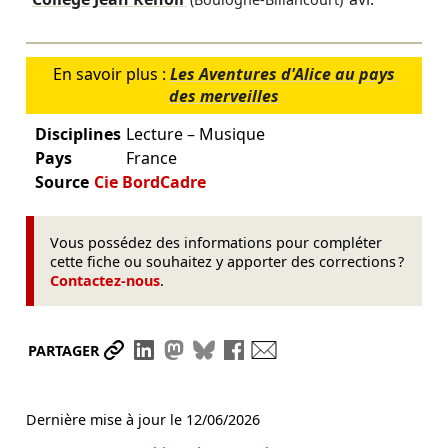
(Boulogne-Billancourt)
En savoir plus :
Les Aventures d'Alice au pays
des merveilles
Disciplines
Lecture – Musique
Pays
France
Source
Cie BordCadre
Vous possédez des informations pour compléter
cette fiche ou souhaitez y apporter des corrections ?
Contactez-nous
.
Partager le lien
Partager sur LinkedIn
Partager sur Mastodon
Partager sur Bluesky
Partager sur Facebook
Envoyer par mail
PARTAGER
Dernière mise à jour le
12/06/2026