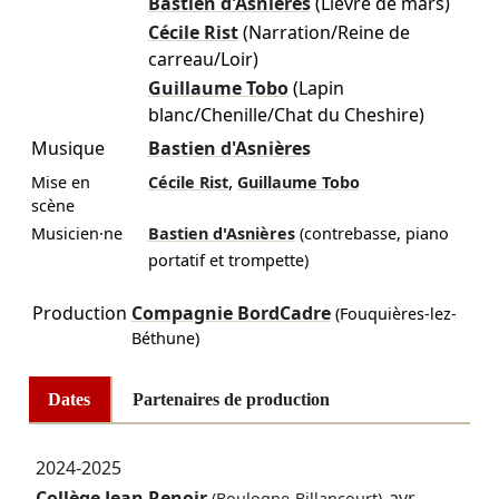
Bastien d'Asnières
(Lièvre de mars)
Cécile Rist
(Narration/Reine de
carreau/Loir)
Guillaume Tobo
(Lapin
blanc/Chenille/Chat du Cheshire)
Musique
Bastien d'Asnières
,
Mise en
Cécile Rist
Guillaume Tobo
scène
Musicien·ne
Bastien d'Asnières
(contrebasse, piano
portatif et trompette)
Production
Compagnie BordCadre
(Fouquières-lez-
Béthune)
Dates
Partenaires de production
2024-2025
Collège Jean Renoir
avr.