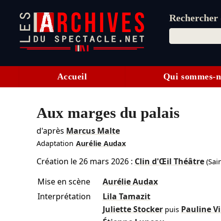
Rechercher d
Accueil
Qui sommes-n
Aux marges du palais
d'après
Marcus Malte
Adaptation
Aurélie Audax
Création le
26 mars 2026
:
Clin d'Œil Théâtre
(Sai
Mise en scène
Aurélie Audax
Interprétation
Lila Tamazit
Juliette Stocker
Pauline V
puis