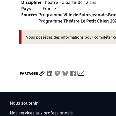
Discipline
Théâtre – à partir de 12 ans
Pays
France
Sources
Programme
Ville de Saint-Jean-de-Br
Programme
Théâtre Le Petit Chien
20
Vous possédez des informations pour compléter cet
Partager le lien
Partager sur LinkedIn
Partager sur Mastodon
Partager sur Bluesky
Partager sur Face
Envoyer par ma
PARTAGER
Nous soutenir
Nos services aux professionnels