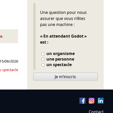
Ne pas remplir
Une question pour nous
assurer que vous n’êtes
pas une machine :
« En attendant Godot »
us
.
est :
un organisme
une personne
15/06/2026
un spectacle
u spectacle
Je m’inscris
Contact