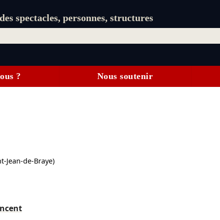
es spectacles, personnes, structures
ous ?
Nous soutenir
nt-Jean-de-Braye)
incent