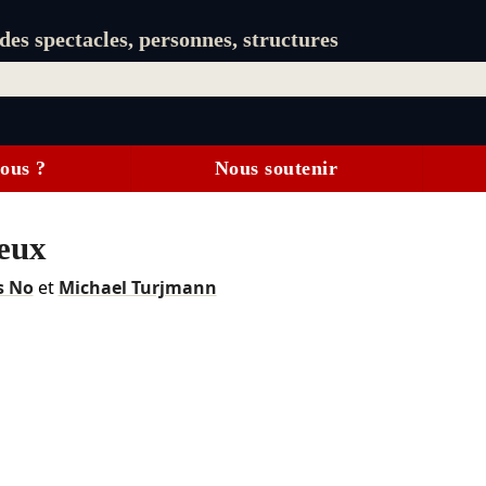
es spectacles, personnes, structures
ous ?
Nous soutenir
ieux
s No
et
Michael Turjmann