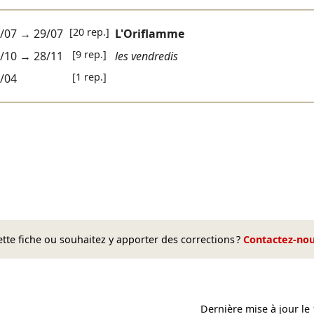
[20 rep.]
/07
→
29/07
L'Oriflamme
[9 rep.]
/10
→
28/11
les vendredis
[1 rep.]
/04
te fiche ou souhaitez y apporter des corrections ?
Contactez-no
Dernière mise à jour le