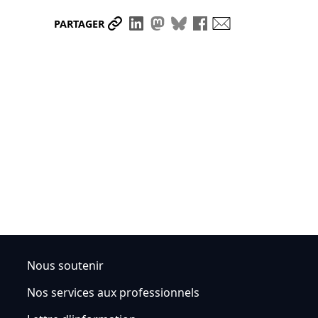
Partager le lien
Partager sur LinkedIn
Partager sur Mastodon
Partager sur Bluesky
Partager sur Face
Envoyer par ma
PARTAGER
Nous soutenir
Nos services aux professionnels