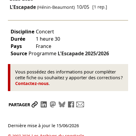
L'Escapade
10/05
[1 rep.]
(Hénin-Beaumont)
Discipline
Concert
Durée
1 heure 30
Pays
France
Source
Programme
L'Escapade
2025/2026
Vous possédez des informations pour compléter
cette fiche ou souhaitez y apporter des corrections ?
Contactez-nous
.
Partager le lien
Partager sur LinkedIn
Partager sur Mastodon
Partager sur Bluesky
Partager sur Facebook
Envoyer par mail
PARTAGER
Dernière mise à jour le
15/06/2026
Les Archives du spectacle
© 2007-2026