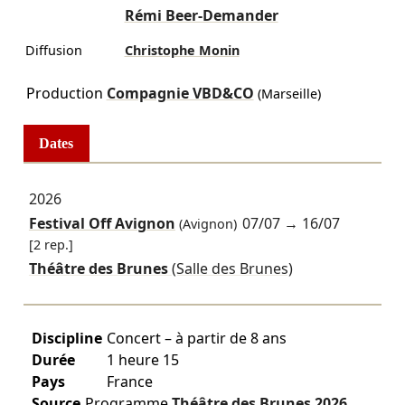
Rémi Beer-Demander
Diffusion
Christophe Monin
Production
Compagnie VBD&CO
(Marseille)
Dates
2026
Festival Off Avignon
07/07
→
16/07
(Avignon)
[2 rep.]
Théâtre des Brunes
(Salle des Brunes)
Discipline
Concert – à partir de 8 ans
Durée
1 heure 15
Pays
France
Source
Programme
Théâtre des Brunes
2026