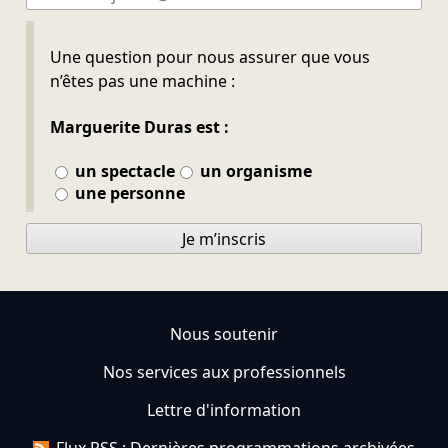
Ne pas remplir
Une question pour nous assurer que vous
n’êtes pas une machine :
Marguerite Duras est :
un spectacle
un organisme
une personne
Je m’inscris
Nous soutenir
Nos services aux professionnels
Lettre d'information
Flux RSS : Dernières programmations archivées