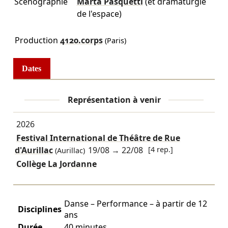
Scénographie
Marta Pasquetti
(et dramaturgie
de l'espace)
Production
4120.corps
(Paris)
Dates
Représentation à venir
2026
Festival International de Théâtre de Rue
d'Aurillac
19/08
→
22/08
[4 rep.]
(Aurillac)
Collège La Jordanne
Danse – Performance – à partir de 12
Disciplines
ans
Durée
40 minutes